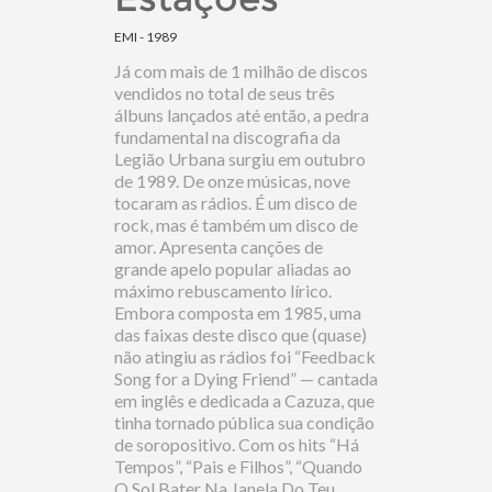
EMI - 1989
Já com mais de 1 milhão de discos
vendidos no total de seus três
álbuns lançados até então, a pedra
fundamental na discografia da
Legião Urbana surgiu em outubro
de 1989. De onze músicas, nove
tocaram as rádios. É um disco de
rock, mas é também um disco de
amor. Apresenta canções de
grande apelo popular aliadas ao
máximo rebuscamento lírico.
Embora composta em 1985, uma
das faixas deste disco que (quase)
não atingiu as rádios foi “Feedback
Song for a Dying Friend” — cantada
em inglês e dedicada a Cazuza, que
tinha tornado pública sua condição
de soropositivo. Com os hits “Há
Tempos”, “Pais e Filhos”, “Quando
O Sol Bater Na Janela Do Teu