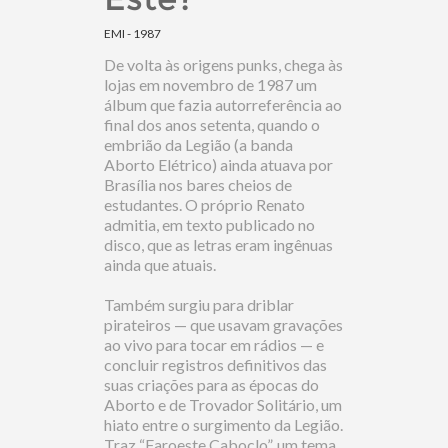
EMI - 1987
De volta às origens punks, chega às
lojas em novembro de 1987 um
álbum que fazia autorreferência ao
final dos anos setenta, quando o
embrião da Legião (a banda
Aborto Elétrico) ainda atuava por
Brasília nos bares cheios de
estudantes. O próprio Renato
admitia, em texto publicado no
disco, que as letras eram ingênuas
ainda que atuais.
Também surgiu para driblar
pirateiros — que usavam gravações
ao vivo para tocar em rádios — e
concluir registros definitivos das
suas criações para as épocas do
Aborto e de Trovador Solitário, um
hiato entre o surgimento da Legião.
Traz “Faroeste Caboclo”, um tema