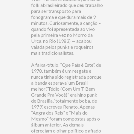
folk abrasileirado que deu trabalho
para ser transposto para
fonograma e que dura mais de 9
minutos. Curiosamente, a canção –
quando foi apresentada ao vivo
pela primeira vez no Morro da
Urca, no Rio (1983) — acabou
vaiada pelos punks e roqueiros
mais tradicionalistas.
A faixa-título, “Que País é Este”, de
1978, também é um resgate e
nunca tinha sido registrada porque
a banda esperava ‘um Brasil
melhor’.“Tédio (Com Um T Bem
Grande Pra Você)” era hino punk
de Brasília, ‘totalmente boba, de
1979’, escreveu Renato. Apenas
“Angra dos Reis” e “Mais do
Mesmo” foram compostas após o
álbum anterior. As demais
ofereciam o olhar político e afiado