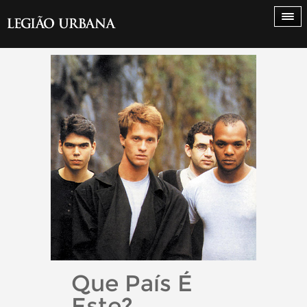
Que País É
Este?